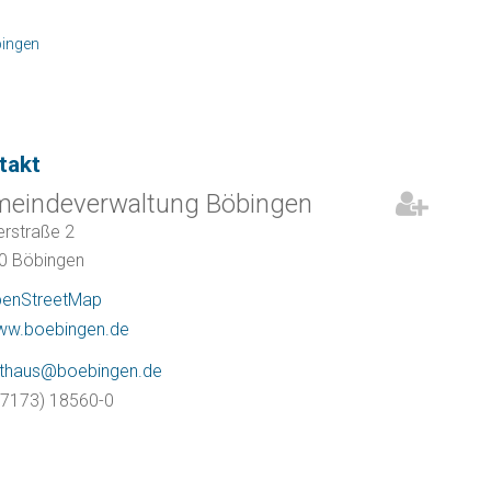
ingen
takt
eindeverwaltung Böbingen
rstraße 2
60
Böbingen
enStreetMap
w.boebingen.de
athaus@boebingen.de
07173) 18560-0