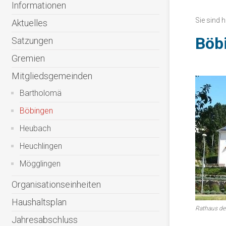
Informationen
Sie sind h
Aktuelles
Böb
Satzungen
Gremien
Mitgliedsgemeinden
Bartholomä
Böbingen
Heubach
Heuchlingen
Mögglingen
Organisationseinheiten
Haushaltsplan
Rathaus de
Jahresabschluss