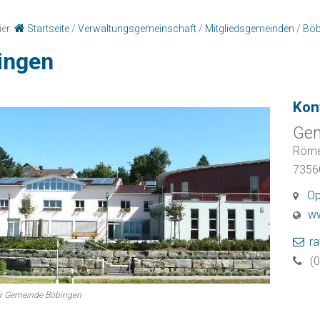
ier:
Startseite
/
Verwaltungsgemeinschaft
/
Mitgliedsgemeinden
/
Böb
ingen
Kon
Gem
Röme
735
Op
ww
r
(
r Gemeinde Böbingen