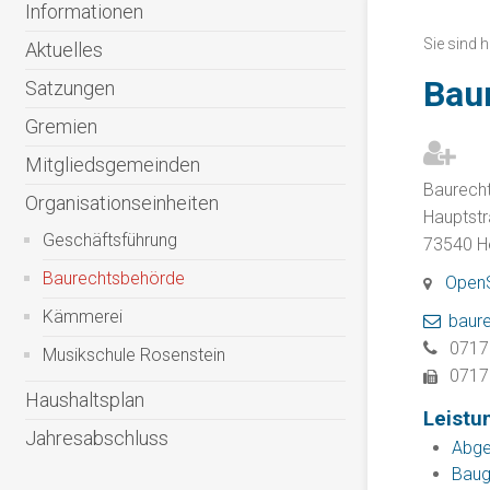
Informationen
Sie sind h
Aktuelles
Bau
Satzungen
Gremien
Mitgliedsgemeinden
Baurech
Organisationseinheiten
Hauptst
Geschäftsführung
73540
H
Baurechtsbehörde
Open
Kämmerei
baur
0717
Musikschule Rosenstein
0717
Haushaltsplan
Leistu
Jahresabschluss
Abge
Baug