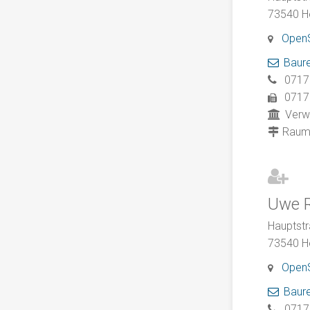
73540
H
Open
Baur
0717
0717
Verw
Rau
Uwe
Hauptstr
73540
H
Open
Baur
0717