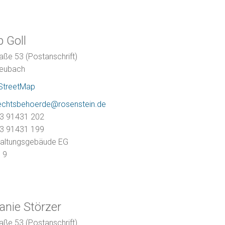
p
Goll
aße 53 (Postanschrift)
eubach
StreetMap
echtsbehoerde@rosenstein.de
3 91431 202
3 91431 199
altungsgebäude EG
m
9
anie
Störzer
aße 53 (Postanschrift)