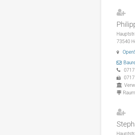
Philip
Hauptstr
73540
H
Open
Baur
0717
0717
Verw
Rau
Steph
Hauptstr