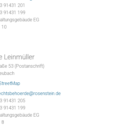
3 91431 201
3 91431 199
altungsgebäude EG
m
10
e
Leinmüller
aße 53 (Postanschrift)
eubach
StreetMap
echtsbehoerde@rosenstein.de
3 91431 205
3 91431 199
altungsgebäude EG
m
8