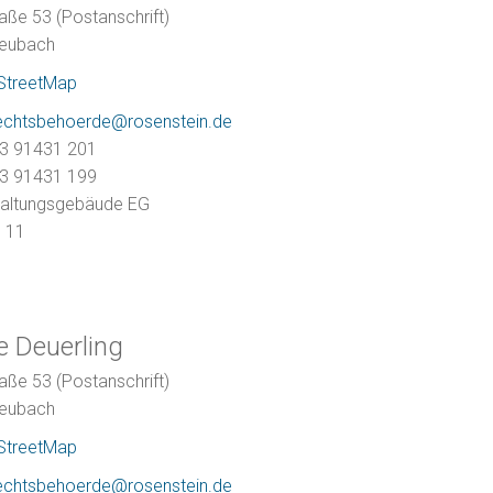
aße 53 (Postanschrift)
eubach
StreetMap
echtsbehoerde@rosenstein.de
3 91431 201
3 91431 199
altungsgebäude EG
m
11
e
Deuerling
aße 53 (Postanschrift)
eubach
StreetMap
echtsbehoerde@rosenstein.de