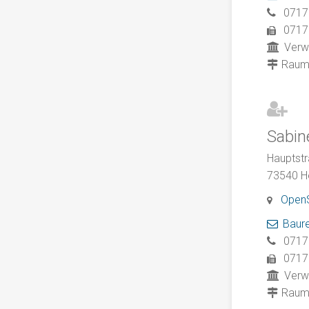
0717
0717
Verw
Rau
Sabin
Hauptstr
73540
H
Open
Baur
0717
0717
Verw
Rau