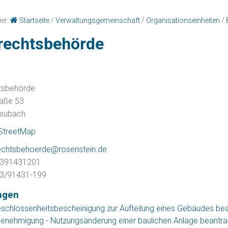
ier:
Startseite
/
Verwaltungsgemeinschaft
/
Organisationseinheiten
/
rechtsbehörde
tsbehörde
raße 53
eubach
StreetMap
echtsbehoerde@rosenstein.de
391431201
3/91431-199
ngen
schlossenheitsbescheinigung zur Aufteilung eines Gebäudes be
enehmigung - Nutzungsänderung einer baulichen Anlage beantr