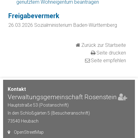
genutztem Wohneigentum beantragen
Freigabevermerk
26.03.2026
Sozialministerium Baden-Württemberg
Zurück zur Startseite
Seite drucken
Seite empfehlen
Kontakt
Verwaltungsgemeinschaft Rosenstein
Hauptstraße 53 (Postanschrift)
In den Schloßgärten 5 (Besucheranschrift)
73540
Heubach
OpenStreetMap