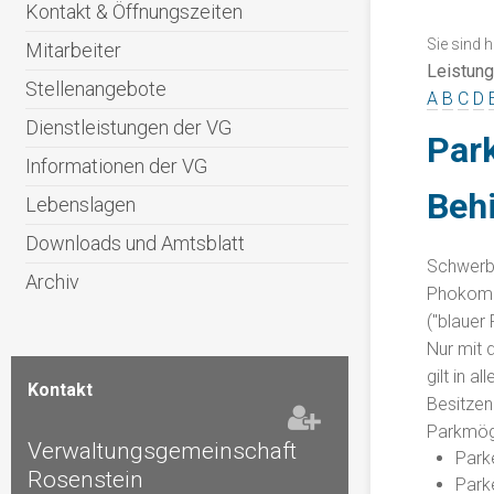
Kontakt & Öffnungszeiten
Sie sind h
Mitarbeiter
Leistun
Stellenangebote
A
B
C
D
Dienstleistungen der VG
Par
Informationen der VG
Beh
Lebenslagen
Downloads und Amtsblatt
Schwerbe
Archiv
Phokome
("blauer
Nur mit 
gilt in a
Kontakt
Besitzen
Parkmögl
Verwaltungsgemeinschaft
Park
Rosenstein
Parke