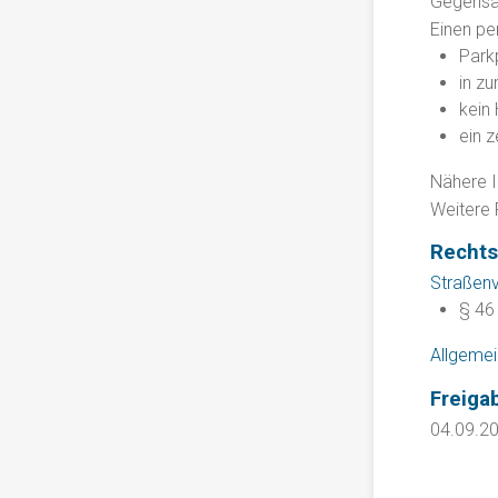
Gegensat
Einen pe
Park
in zu
kein 
ein z
Nähere I
Weitere 
Rechts
Straßenv
§ 46
Allgemei
Freiga
04.09.2