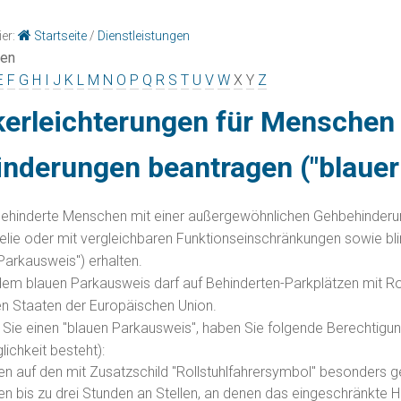
ier:
Startseite
/
Dienstleistungen
gen
E
F
G
H
I
J
K
L
M
N
O
P
Q
R
S
T
U
V
W
X
Y
Z
kerleichterungen für Menschen
inderungen beantragen ("blauer
hinderte Menschen mit einer außergewöhnlichen Gehbehinderung
lie oder mit vergleichbaren Funktionseinschränkungen sowie 
 Parkausweis") erhalten.
dem blauen Parkausweis darf auf Behinderten-Parkplätzen mit Ro
llen Staaten der Europäischen Union.
 Sie einen "blauen Parkausweis", haben Sie folgende B
e
rechtigu
ichkeit besteht):
en auf den mit Zusatzschild "Rollstuhlfahrersymbol" besonders 
n bis zu drei Stunden an Stellen, an denen das eing
e
schränkte H