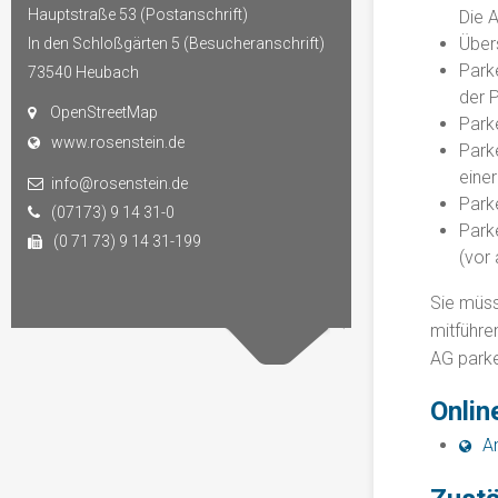
Hauptstraße 53 (Postanschrift)
Die A
Über
In den Schloßgärten 5 (Besucheranschrift)
Parke
73540
Heubach
der P
OpenStreetMap
Park
www.rosenstein.de
Park
eine
info@rosenstein.de
Park
(07173) 9 14 31-0
Park
(0 71 73) 9 14 31-199
(vor 
Sie müss
mitführe
AG park
Onlin
A