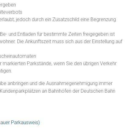
 ergeben
lteverbots
rlaubt, jedoch durch ein Zusatzschild eine B
e
grenzung
e- und Entladen für bestimmte Zeiten freig
e
geben ist
wohner. Die Ankunftszeit muss sich aus der Einstellung auf
kscheinautomaten
r markierten Parkstände, wenn Sie den ü
b
rigen Verkehr
tigen.
cheibe anbringen und die Ausnahmegenehmigung immer
f Kundenparkplätzen an Bahnhöfen der Deutschen Bahn
lauer Parkausweis)