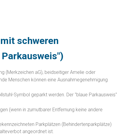
 mit schweren
 Parkausweis")
 (Merkzeichen aG), beidseitiger Amelie oder
blinde Menschen können eine Ausnahmegenehmigung
llstuhl-Symbol geparkt werden. Der "blaue Parkausweis"
ngen (wenn in zumutbarer Entfernung keine andere
gekennzeichneten Parkplätzen (Behinderte
n
parkplätze)
alteverbot angeordnet ist.