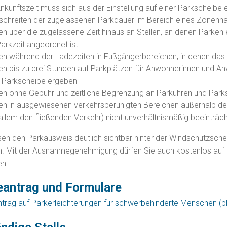
nkunftszeit muss sich aus der Einstellung auf einer Parkscheibe
schreiten der zugelassenen Parkdauer im Bereich e
i
nes Zonenha
n über die zugelassene Zeit hinaus an Stellen, an d
e
nen Parken e
arkzeit angeordnet ist
en während der Ladezeiten in Fußgängerbereichen, in denen das B
en bis zu drei Stunden auf Parkplätzen für Anwohn
e
rinnen und An
r Parkscheibe ergeben
en ohne Gebühr und zeitliche Begrenzung an Parku
h
ren und Par
en in ausgewiesenen verkehrsberuhigten Bereichen außerhalb de
allem den fließenden Verkehr) nicht u
n
verhältnismäßig beeinträch
en den Parkausweis deutlich sichtbar hinter der Windschutzs
n. Mit der Ausnahmegenehmigung dürfen Sie auch kostenlos au
en.
eantrag und Formulare
ntrag auf Parkerleichterungen für schwerbehinderte Menschen (b