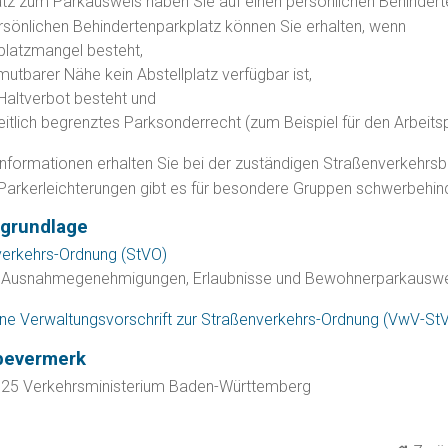
z zum Parkausweis haben Sie auf einen persönlichen Behindert
rsönlichen Behindertenparkplatz können Sie erhalten, wenn
platzmangel besteht,
mutbarer Nähe kein Abstellplatz verfügbar ist,
Haltverbot besteht und
eitlich begrenztes Parksonderrecht (zum Beispiel für den Arbeitspl
nformationen erhalten Sie bei der zuständigen Straßenverkehrs
Parkerleichterungen gibt es für besondere Gruppen schwerbehin
grundlage
erkehrs-Ordnung (StVO)
 Ausnahmegenehmigungen, Erlaubnisse und Bewohnerparkausw
ne Verwaltungsvorschrift zur Straßenverkehrs-Ordnung (VwV-St
bevermerk
025 Verkehrsministerium Baden-Württemberg