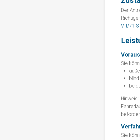
Zustä
Der Antr
Richtige
VII/71 S
Leist
Vorau
Sie könn
auße
blin
beid
Hinweis:
Fahrerla
beförder
Verfah
Sie könn