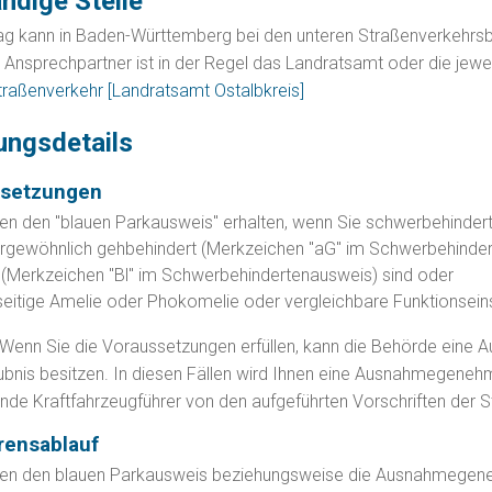
ndige Stelle
ag kann in Baden-Württemberg bei den unteren Straßenverkehrsb
r Ansprechpartner ist in der Regel das Landratsamt oder die jewe
traßenverkehr [Landratsamt Ostalbkreis]
ungsdetails
ssetzungen
en den "blauen Parkausweis" erhalten, wenn Sie schwerbehinder
rgewöhnlich gehbehindert (Merkzeichen "aG" im Schwerbehinde
d (Merkzeichen "Bl" im Schwerbehindertenausweis) sind oder
seitige Amelie oder Phokomelie oder vergleichbare Funktionsei
Wenn Sie die Voraussetzungen erfüllen, kann die Behö
r
de eine A
ubnis besitzen. In diesen Fällen wird Ihnen eine Ausnahmegenehmi
nde Kraftfahrzeugführer von den aufgeführten Vorschriften der St
rensablauf
en den blauen Parkausweis beziehungsweise die Ausnahmegene