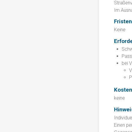
Straßen
Im Ausna
Fristen
Keine
Erford
Schw
Passb
bei V
V
P
Koste
keine
Hinwei
Individu
Einen pe