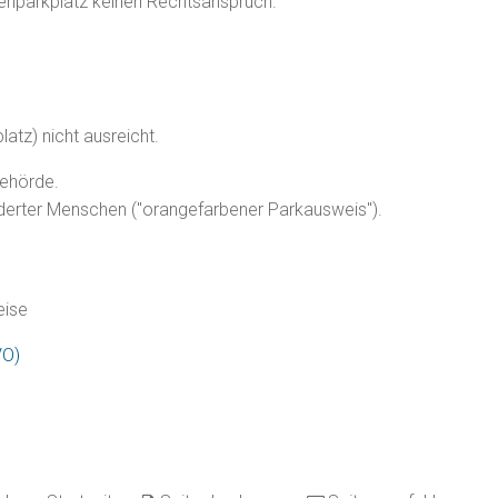
enparkplatz keinen Rechtsanspruch.
atz) nicht ausreicht.
behörde.
derter Menschen ("
orangefarbener Parkausweis
").
eise
VO)