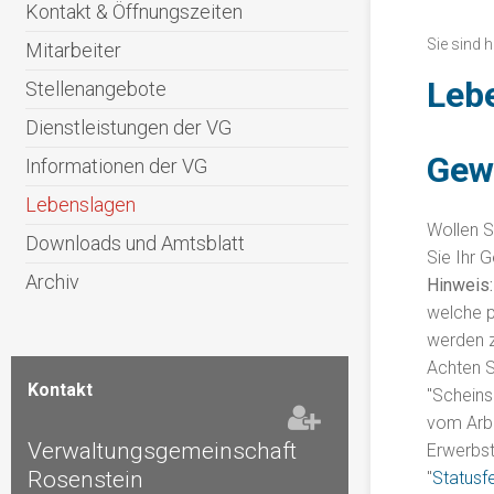
Kontakt & Öffnungszeiten
Sie sind h
Mitarbeiter
Leb
Stellenangebote
Dienstleistungen der VG
Gew
Informationen der VG
Lebenslagen
Wollen S
Downloads und Amtsblatt
Sie Ihr 
Archiv
Hinweis
welche p
werden 
Achten S
Kontakt
"Scheins
vom Arbe
Verwaltungsgemeinschaft
Erwerbst
Rosenstein
"
Statusf