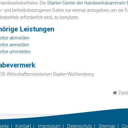
Handwerksbetriebe: Die
Starter-Center der Handwerkskammern
- und betriebsbezogenen Daten nur einmal anzugeben, um sie für 
sbetrieb erforderlich sind, zu benutzen.
örige Leistungen
rbe abmelden
rbe anmelden
erbe ummelden
gabevermerk
026 Wirtschaftsministerium Baden-Württemberg
Zurüc
seite
|
Kontakt
|
Impressum
|
Datenschutz
|
Sitemap
|
Co