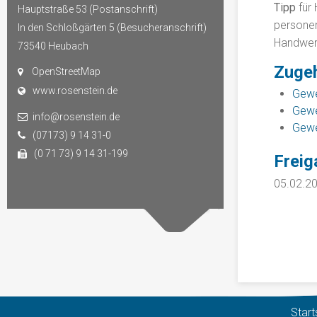
Tipp
für 
Hauptstraße 53 (Postanschrift)
personen
In den Schloßgärten 5 (Besucheranschrift)
Handwerk
73540
Heubach
Zugeh
OpenStreetMap
www.rosenstein.de
Gewe
Gewe
info@rosenstein.de
Gew
(07173) 9 14 31-0
(0 71 73) 9 14 31-199
Frei
05.02.2
Start