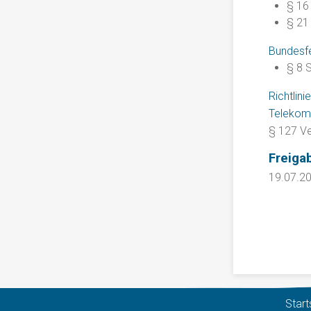
§ 16
§ 21
Bundesfe
§ 8
S
Richtlin
Telekom
§ 127 Ve
Freiga
19.07.2
Start