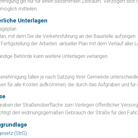
hmigung gilt nur für einen bestimmten Zeitraum. Verzögert sich 
tmöglich mitteilen.
erliche Unterlagen
Lageplan
lan, mit dem Sie die Verkehrsführung an der Baustelle aufzeigen
Fertigstellung der Arbeiten: aktueller Plan mit dem Verlauf aller 
ändige Behörde kann weitere Unterlagen verlangen.
n
Genehmigung fallen je nach Satzung Ihrer Gemeinde unterschiedli
en für alle Kosten aufkommen, die durch das Aufgraben und für 
se
raben der Straßenoberfläche zum Verlegen öffentlicher Versorgun
chtigt den widmungsgemäßen Gebrauch der Straße für den Fahrz
grundlage
esetz (StrG)