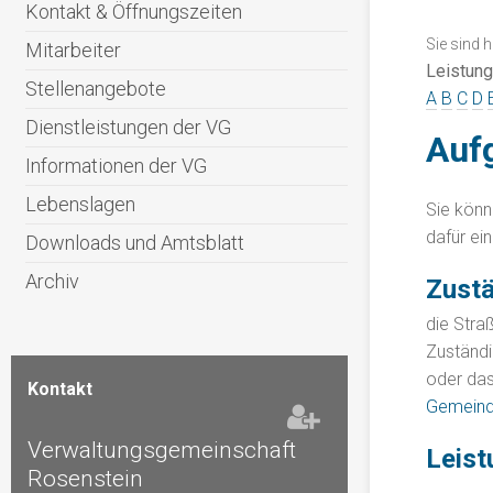
Kontakt & Öffnungszeiten
Sie sind h
Mitarbeiter
Leistun
Stellenangebote
A
B
C
D
Dienstleistungen der VG
Aufg
Informationen der VG
Lebenslagen
Sie könn
dafür ei
Downloads und Amtsblatt
Archiv
Zustä
die Str
Zuständi
oder das
Kontakt
Gemeind
Verwaltungsgemeinschaft
Leist
Rosenstein