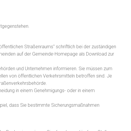
.
entgegenstehen.
fentlichen Straßenraums" schriftlich bei der zuständigen
emeinden auf der G
e
meinde-Homepage als
Download zur
ehörden und Unternehmen informieren.
Sie müssen zum
len von öffentlichen Verkehrsmitteln betroffen sind.
Je
Straßenverkehrsbehörde.
tscheidung in einem Genehmigungs- oder in einem
piel, dass
Sie
bestimmte Sicherungsmaßnahmen