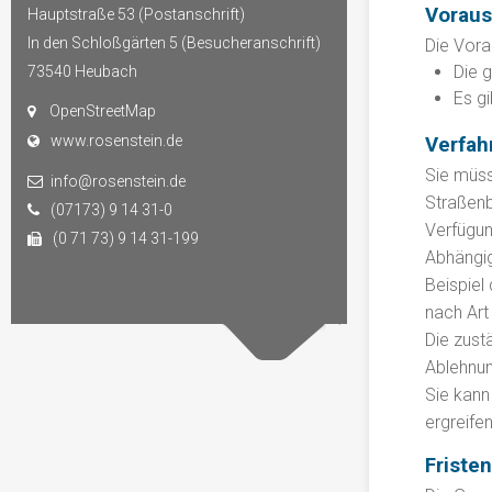
Vorau
Hauptstraße 53 (Postanschrift)
In den Schloßgärten 5 (Besucheranschrift)
Die Vora
Die 
73540
Heubach
Es gi
OpenStreetMap
www.rosenstein.de
Verfah
Sie müss
info@rosenstein.de
Straßenb
(07173) 9 14 31-0
Verfügun
(0 71 73) 9 14 31-199
Abhängi
Beispiel
nach Art
Die zust
Ablehnu
Sie
kann
ergreife
Fristen