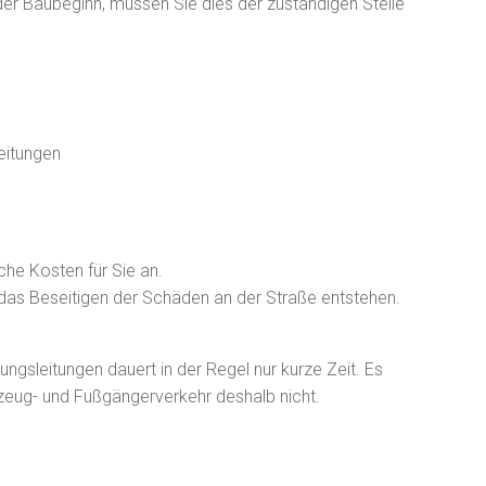
der Baubeginn, müssen Sie dies der zuständigen Stelle
Leitungen
che Kosten für Sie an.
das Beseitigen der Schäden an der Straße entstehen.
gsleitungen dauert in der Regel nur kurze Zeit. Es
eug- und Fußgängerverkehr deshalb nicht.