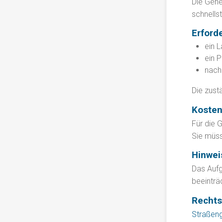
Die Gene
schnells
Erford
ein 
ein P
nach 
Die zust
Koste
Für die 
Sie müss
Hinwei
Das Aufg
beeinträ
Rechts
Straßeng