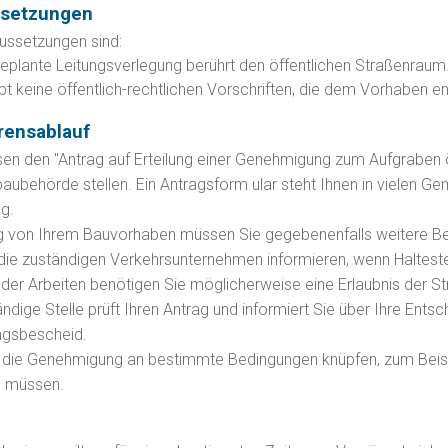
ssetzungen
ussetzungen sind:
geplante Leitungsverlegung berührt den öffentlichen Straßenraum
bt keine öffentlich-rechtlichen Vorschriften, die dem Vorhaben 
rensablauf
en den "Antrag auf Erteilung einer Genehmigung zum Aufgraben öf
aubehörde stellen.
Ein Antragsf
orm ular steht Ihnen in vielen G
g.
g von Ihrem Bauvorhaben müssen Sie gegebenenfalls weitere B
 die zuständigen Verkehrsunternehmen informieren, wenn Haltestel
 der Arbeiten benötigen Sie möglicherweise eine Erlaubnis der 
ändige Stelle prüft Ihren Antrag und informiert Sie über Ihre En
ngsbescheid.
 die Genehmigung an bestimmte Bedingungen knüpfen, zum Beis
n
mü
s
sen.