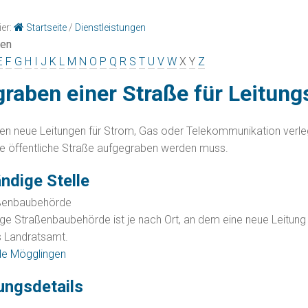
ier:
Startseite
/
Dienstleistungen
gen
E
F
G
H
I
J
K
L
M
N
O
P
Q
R
S
T
U
V
W
X
Y
Z
raben einer Straße für Leitun
en neue Leitungen für Strom, Gas oder Telekommunikation verle
ne öffentliche Straße aufgegraben werden muss.
ndige Stelle
aßenbaubehörde
ge Straßenbaubehörde ist je nach Ort, an dem eine neue Leitung
 Landratsamt.
e Mögglingen
ungsdetails