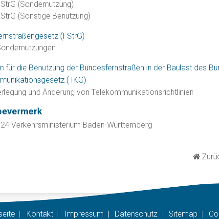
 StrG (Sondernutzung)
 StrG
(Sonstige Benutzung)
rnstraßengesetz (FStrG)
ondernutzungen
ien für die Benutzung der Bundesfernstraßen in der Baulast des Bu
munikationsgesetz (TKG)
rlegung und Änderung von Telekommunikationsrichtlinien
bevermerk
024 Verkehrsministerium Baden-Württemberg
Zurüc
seite
|
Kontakt
|
Impressum
|
Datenschutz
|
Sitemap
|
Co