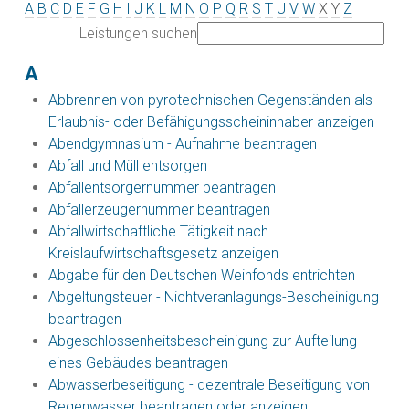
A
B
C
D
E
F
G
H
I
J
K
L
M
N
O
P
Q
R
S
T
U
V
W
X
Y
Z
Leistungen suchen
A
Abbrennen von pyrotechnischen Gegenständen als
Erlaubnis- oder Befähigungsscheininhaber anzeigen
Abendgymnasium - Aufnahme beantragen
Abfall und Müll entsorgen
Abfallentsorgernummer beantragen
Abfallerzeugernummer beantragen
Abfallwirtschaftliche Tätigkeit nach
Kreislaufwirtschaftsgesetz anzeigen
Abgabe für den Deutschen Weinfonds entrichten
Abgeltungsteuer - Nichtveranlagungs-Bescheinigung
beantragen
Abgeschlossenheitsbescheinigung zur Aufteilung
eines Gebäudes beantragen
Abwasserbeseitigung - dezentrale Beseitigung von
Regenwasser beantragen oder anzeigen