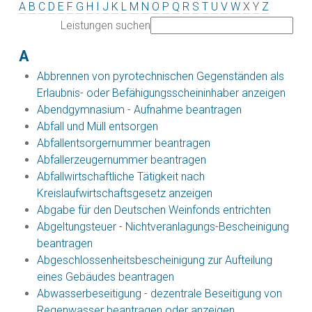
A
B
C
D
E
F
G
H
I
J
K
L
M
N
O
P
Q
R
S
T
U
V
W
X
Y
Z
Leistungen suchen
A
Abbrennen von pyrotechnischen Gegenständen als
Erlaubnis- oder Befähigungsscheininhaber anzeigen
Abendgymnasium - Aufnahme beantragen
Abfall und Müll entsorgen
Abfallentsorgernummer beantragen
Abfallerzeugernummer beantragen
Abfallwirtschaftliche Tätigkeit nach
Kreislaufwirtschaftsgesetz anzeigen
Abgabe für den Deutschen Weinfonds entrichten
Abgeltungsteuer - Nichtveranlagungs-Bescheinigung
beantragen
Abgeschlossenheitsbescheinigung zur Aufteilung
eines Gebäudes beantragen
Abwasserbeseitigung - dezentrale Beseitigung von
Regenwasser beantragen oder anzeigen