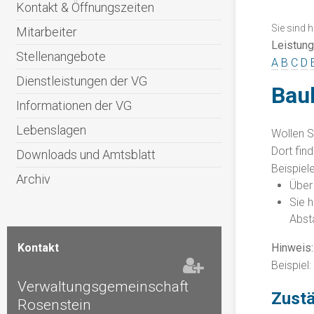
Kontakt & Öffnungszeiten
Sie sind h
Mitarbeiter
Leistun
Stellenangebote
A
B
C
D
Dienstleistungen der VG
Baul
Informationen der VG
Lebenslagen
Wollen S
Dort fin
Downloads und Amtsblatt
Beispiele
Archiv
Über 
Sie 
Abst
Hinweis:
Kontakt
Beispiel
Verwaltungsgemeinschaft
Zustä
Rosenstein