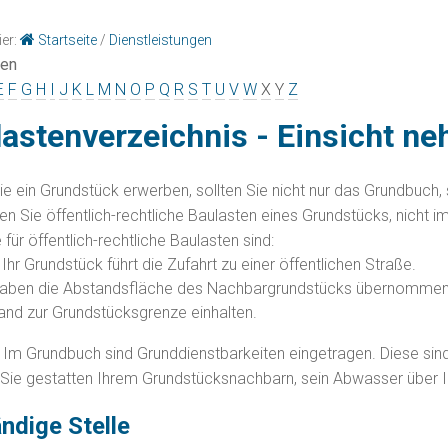
ier:
Startseite
/
Dienstleistungen
gen
E
F
G
H
I
J
K
L
M
N
O
P
Q
R
S
T
U
V
W
X
Y
Z
astenverzeichnis - Einsicht n
ie ein Grundstück erwerben, sollten Sie nicht nur das Grundbuch
den Sie öffentlich-rechtliche Baulasten eines Grundstücks, nicht 
 für öffentlich-rechtliche Baulasten sind:
Ihr Grundstück führt die Zufahrt zu einer öffentlichen Straße.
haben die Abstandsfläche des Nachbargrundstücks übernommen.
and zur Grundstücksgrenze einhalten.
Im Grundbuch sind Grunddienstbarkeiten eingetragen. Diese sind
: Sie gestatten Ihrem Grun
d
stücksnachbarn, sein Abwasser über Ih
ndige Stelle