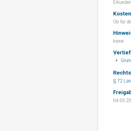
Erkunden
Koste
Ob für d
Hinwei
keine
Vertie
Grun
Rechts
§ 72 Lan
Freiga
04.05.2