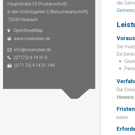
die Geme
Hauptstraße 53 (Postanschrift)
Gemeind
In den Schloßgärten 5 (Besucheranschrift)
73540
Heubach
Leist
OpenStreetMap
Vorau
www.rosenstein.de
Sie müss
info@rosenstein.de
Ein bere
(07173) 9 14 31-0
Grun
(0 71 73) 9 14 31-199
Pers
Verfah
Die Eins
Hinweis:
Fristen
keine
Erford