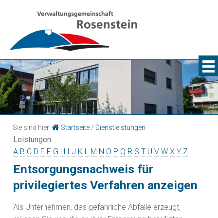
Sie sind hier:
Startseite
/
Dienstleistungen
Leistungen
A
B
C
D
E
F
G
H
I
J
K
L
M
N
O
P
Q
R
S
T
U
V
W
X
Y
Z
Entsorgungsnachweis für
privilegiertes Verfahren anzeigen
Als Unternehmen, das gefährliche Abfälle erzeugt,