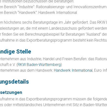
 Institutionen bezuschussen die Beratungen:
den Bereich "Industrie": Rationalisierungs- und Innovationszent
den Bereich "Handwerk": Handwerk International
n höchstens sechs Beratungstage im Jahr gefördert. Das RKW b
sleistungen an, die mit einem Landeszuschuss gefördert werden
r finden Sie ein Berechnungsbeispiel für Beratungen "Ausland" d
Aufnahme in das Exportberatungsprogramm besteht kein Rechts
ndige Stelle
Unternehmen aus Industrie, Handel und Freien Berufen: das Ratio
chaft e.V. (
RKW Baden-Württemberg
)
Unternehmen aus dem Handwerk:
Handwerk International
, Euro I
ungsdetails
ssetzungen
Aufnahme in das Exportberatungsprogramm müssen die folgenden
nes oder mittelständisches Unternehmen mit Sitz in Baden-Württ