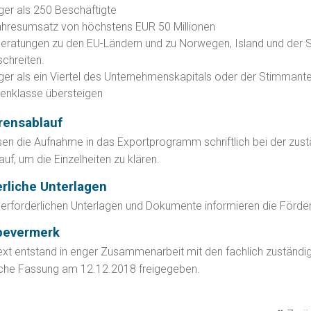
ger als 250 Beschäftigte
ahresumsatz von höchstens EUR 50 Millionen
Beratungen zu den EU-Ländern und zu Norwegen, Island und der Sc
chreiten.
ger als ein Viertel des Unternehmenskapitals oder der Stimmante
enklasse übersteigen
rensablauf
en die Aufnahme in das Exportprogramm schriftlich bei der zus
uf, um die Einzelheiten zu klären.
erliche Unterlagen
 erforderlichen Unterlagen und Dokumente informieren die Förderi
bevermerk
ext entstand in enger Zusammenarbeit mit den fachlich zuständi
iche Fassung am 12.12.2018 freigegeben.