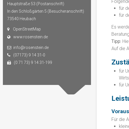
Folgende
Hauptstraße 53 (Postanschrift)
für 
In den Schloßgärten 5 (Besucheranschrift)
für 
73540
Heubach
Es werde
OpenStreetMap
Beratung
www.rosenstein.de
Tipp:
Hie
info@rosenstein.de
Auf die 
(07173) 9 14 31-0
Zustä
(0 71 73) 9 14 31-199
für 
Wirts
für 
Leist
Vorau
Für die 
klei