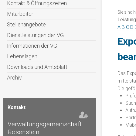
Kontakt & Öffnungszeiten
Sie sind h
Mitarbeiter
Leistun
Stellenangebote
A
B
C
D
Dienstleistungen der VG
Exp
Informationen der VG
bea
Lebenslagen
Downloads und Amtsblatt
Das Expo
Archiv
mittelst
Die gefö
Prüfe
Such
Kontakt
Aufb
Part
Verwaltungsgemeinschaft
Maßn
Rosenstein