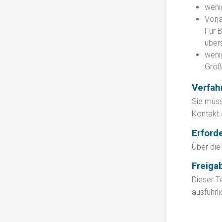
weni
Vorj
Für 
übers
weni
Größ
Verfah
Sie müss
Kontakt a
Erford
Über die
Freiga
Dieser T
ausführl