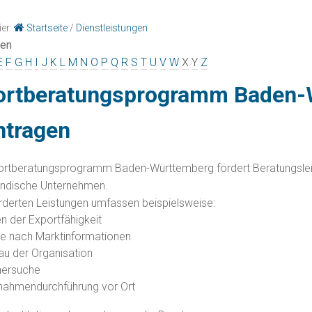
ier:
Startseite
/
Dienstleistungen
gen
E
F
G
H
I
J
K
L
M
N
O
P
Q
R
S
T
U
V
W
X
Y
Z
ortberatungsprogramm Baden-
ntragen
rtberatungsprogramm Baden-Württemberg fördert Beratungsleist
ändische Unternehmen.
rderten Leistungen umfassen beispielsweise:
n der Exportfähigkeit
e nach Marktinformationen
au der Organisation
nersuche
ahmendurchführung vor Ort