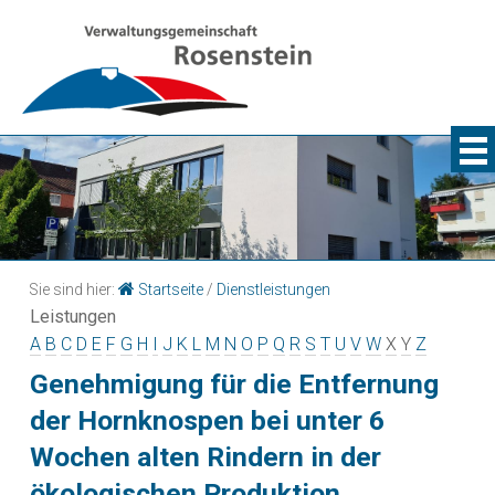
Sie sind hier:
Startseite
/
Dienstleistungen
Leistungen
A
B
C
D
E
F
G
H
I
J
K
L
M
N
O
P
Q
R
S
T
U
V
W
X
Y
Z
Genehmigung für die Entfernung
der Hornknospen bei unter 6
Wochen alten Rindern in der
ökologischen Produktion