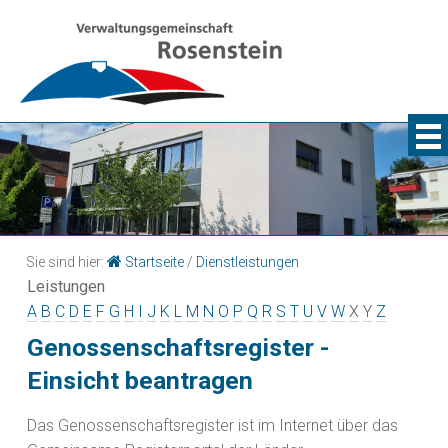
Sie sind hier:
Startseite
/
Dienstleistungen
Leistungen
A
B
C
D
E
F
G
H
I
J
K
L
M
N
O
P
Q
R
S
T
U
V
W
X
Y
Z
Genossenschaftsregister -
Einsicht beantragen
Das Genossenschaftsregister ist im Internet über das