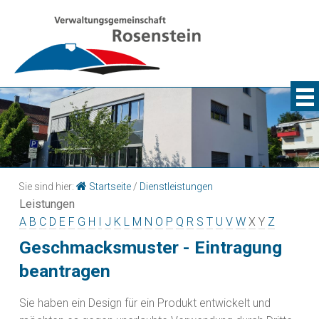
Sie sind hier:
Startseite
/
Dienstleistungen
Leistungen
A
B
C
D
E
F
G
H
I
J
K
L
M
N
O
P
Q
R
S
T
U
V
W
X
Y
Z
Geschmacksmuster - Eintragung
beantragen
Sie haben ein Design für ein Produkt entwickelt und