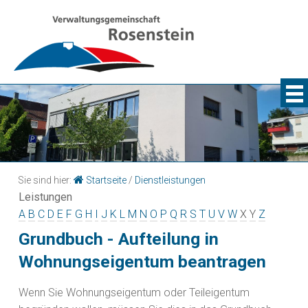
Sie sind hier:
Startseite
/
Dienstleistungen
Leistungen
A
B
C
D
E
F
G
H
I
J
K
L
M
N
O
P
Q
R
S
T
U
V
W
X
Y
Z
Grundbuch - Aufteilung in
Wohnungseigentum beantragen
Wenn Sie Wohnungseigentum oder Teileigentum