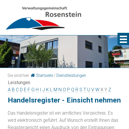
Sie sind hier:
Startseite
/
Dienstleistungen
Leistungen
A
B
C
D
E
F
G
H
I
J
K
L
M
N
O
P
Q
R
S
T
U
V
W
X
Y
Z
Handelsregister - Einsicht nehmen
Das Handelsregister ist ein amtliches Verzeichnis. Es
wird elektronisch geführt. Auf Wunsch erstellt Ihnen das
Registergericht einen Ausdruck von den Eintragungen