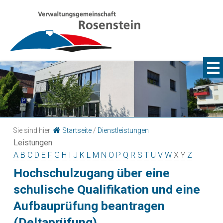
Sie sind hier:
Startseite
/
Dienstleistungen
Leistungen
A
B
C
D
E
F
G
H
I
J
K
L
M
N
O
P
Q
R
S
T
U
V
W
X
Y
Z
Hochschulzugang über eine
schulische Qualifikation und eine
Aufbauprüfung beantragen
(Deltaprüfung)