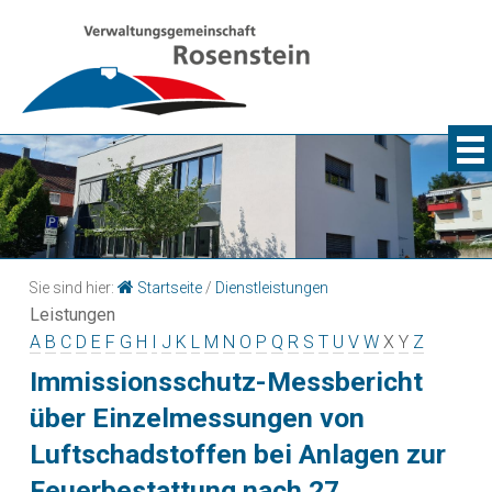
Sie sind hier:
Startseite
/
Dienstleistungen
Leistungen
A
B
C
D
E
F
G
H
I
J
K
L
M
N
O
P
Q
R
S
T
U
V
W
X
Y
Z
Immissionsschutz-Messbericht
über Einzelmessungen von
Luftschadstoffen bei Anlagen zur
Feuerbestattung nach 27.