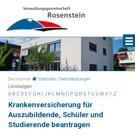
Sie sind hier:
Startseite
/
Dienstleistungen
Leistungen
A
B
C
D
E
F
G
H
I
J
K
L
M
N
O
P
Q
R
S
T
U
V
W
X
Y
Z
Krankenversicherung für
Auszubildende, Schüler und
Studierende beantragen