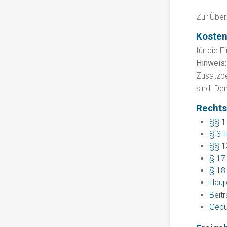
Zur Über
Koste
für die E
Hinweis:
Zusatzbe
sind. De
Rechts
§§ 1 
§ 3 
§§ 1
§ 17
§ 18
Haup
Beit
Gebü