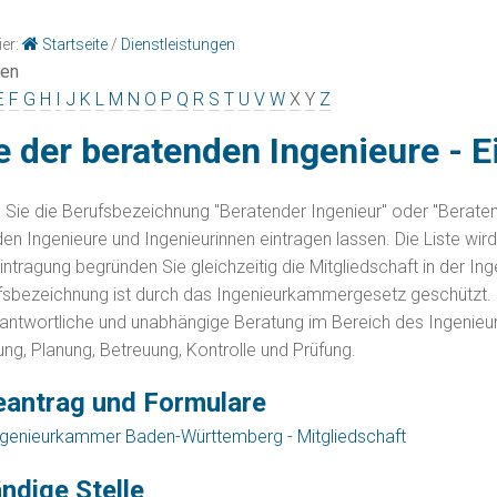
ier:
Startseite
/
Dienstleistungen
gen
E
F
G
H
I
J
K
L
M
N
O
P
Q
R
S
T
U
V
W
X
Y
Z
e der beratenden Ingenieure - 
Sie die Berufsbezeichnung "Beratender Ingenieur" oder "Beratende
en Ingenieure und Ingenieurinnen eintragen lassen. Die Liste w
Eintragung begründen Sie gleichzeitig die Mitgliedschaft in der I
fsbezeichnung ist durch das Ingenieurkammergesetz geschützt. B
antwortliche und unabhängige Beratung im Bereich des Ingenieur
ung, Planung, Betreuung, Kontrolle und Prüfung.
eantrag und Formulare
ngenieurkammer Baden-Württemberg - Mitgliedschaft
ndige Stelle