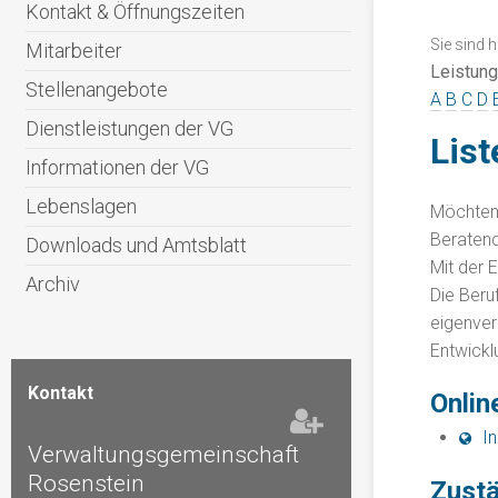
Kontakt & Öffnungszeiten
Sie sind h
Mitarbeiter
Leistun
Stellenangebote
A
B
C
D
Dienstleistungen der VG
List
Informationen der VG
Lebenslagen
Möchten 
Beratend
Downloads und Amtsblatt
Mit der 
Archiv
Die Beru
eigenver
Entwickl
Kontakt
Onlin
I
Verwaltungsgemeinschaft
Rosenstein
Zustä