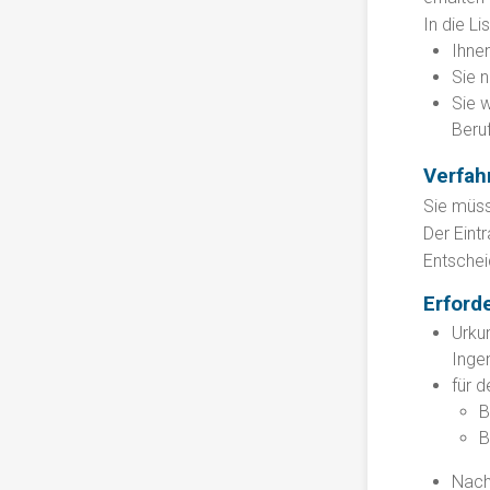
In die L
Ihne
Sie 
Sie w
Beru
Verfah
Sie müss
Der Eint
Entschei
Erford
Urku
Inge
für d
B
B
Nachw