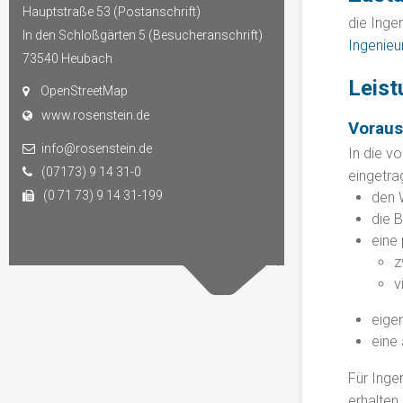
Hauptstraße 53 (Postanschrift)
die Ing
In den Schloßgärten 5 (Besucheranschrift)
Ingenie
73540
Heubach
Leist
OpenStreetMap
www.rosenstein.de
Vorau
info@rosenstein.de
In die v
(07173) 9 14 31-0
eingetra
(0 71 73) 9 14 31-199
den 
die B
eine 
z
v
eige
eine
Für Inge
erhalten