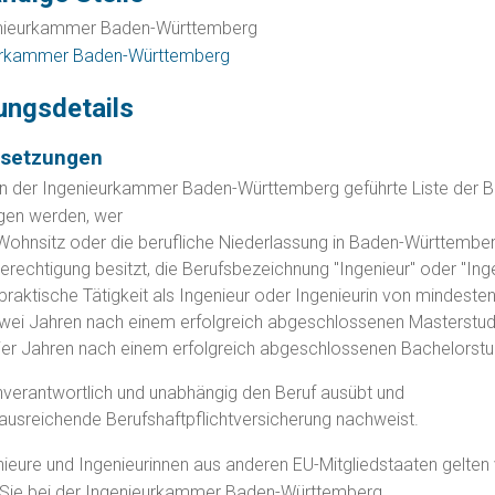
enieurkammer Baden-Württemberg
urkammer Baden-Württemberg
ungsdetails
ssetzungen
on der Ingenieurkammer Baden-Württemberg geführte Liste der B
gen werden, wer
Wohnsitz oder die berufliche Niederlassung in Baden-Württember
erechtigung besitzt, die Berufsbezeichnung "Ingenieur" oder "Ingen
praktische Tätigkeit als Ingenieur oder Ingenieurin von mindeste
wei Jahren nach einem erfolgreich abgeschlossenen Masterstu
ier Jahren nach einem erfolgreich abgeschlossenen Bachelorst
nverantwortlich und unabhängig den Beruf ausübt und
 ausreichende Berufshaftpflichtversicherung nachweist.
nieure und Ingenieurinnen aus anderen EU-Mitgliedstaaten gelte
 Sie bei der Ingenieurkammer Baden-Württemberg.