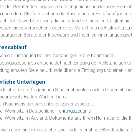
iste der Beratenden Ingenieure und Ingenieurinnen können Sie ni
n nach dem Strafgesetzbuch die Ausübung der Berufsaufgaben ein
nach der Gewerbeordnung die selbständige Ingenieurtätigkeit nic
egen eines Verbrechens oder eines Vergehens rechtskräftig zu ei
fsaufgaben Beratender Ingenieure und Ingenieurinnen ungeeignet
rensablauf
en die Eintragung bei der zuständigen Stelle beantragen.
ragungsausschuss entscheidet nach Eingang der vollständigen Un
dung erhalten Sie eine Urkunde über die Eintragung und einen 
erliche Unterlagen
nde über den erfolgreichen Studienabschluss oder die Verleihu
nieurgesetz Baden-Württemberg
en Nachweis der persönlichen Zuverlässigkeit:
ei Wohnsitz in Deutschland:
Führungszeugnis
ei Wohnsitz im Ausland: Dokumente aus Ihrem Heimatland, die Ih
eis über eine erfolgreiche zwei- oder vierjährige Berufstätigkeit