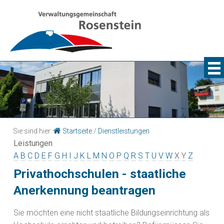
Sie sind hier:
Startseite
/
Dienstleistungen
Leistungen
A
B
C
D
E
F
G
H
I
J
K
L
M
N
O
P
Q
R
S
T
U
V
W
X
Y
Z
Privathochschulen - staatliche
Anerkennung beantragen
Sie möchten eine nicht staatliche Bildungseinrichtung als