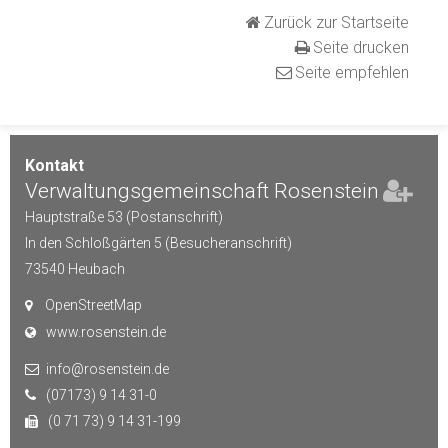
Zurück zur Startseite
Seite drucken
Seite empfehlen
Kontakt
Verwaltungsgemeinschaft Rosenstein
Hauptstraße 53 (Postanschrift)
In den Schloßgärten 5 (Besucheranschrift)
73540
Heubach
OpenStreetMap
www.rosenstein.de
info@rosenstein.de
(07173) 9 14 31-0
(0 71 73) 9 14 31-199