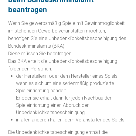
beantragen
Wenn Sie gewerbsmäßig Spiele mit Gewinnmöglichkeit
im stehenden Gewerbe veranstalten möchten,
benötigen Sie eine Unbedenklichkeitsbescheinigung des
Bundeskriminalamts (BKA).
Diese müssen Sie beantragen.
Das BKA erteilt die Unbedenklichkeitsbescheinigung
folgenden Personen:
der Herstellerin oder dem Hersteller eines Spiels,
wenn es sich um eine serienmäßig produzierte
Spieleinrichtung handelt.
Er oder sie erhält dann für jeden Nachbau der
Spieleinrichtung einen Abdruck der
Unbedenklichkeitsbescheinigung.
in allen anderen Fällen: dem Veranstalter des Spiels
Die Unbedenklichkeitsbescheinigung enthält die