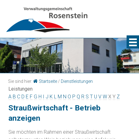
Sie sind hier:
Startseite
/
Dienstleistungen
Leistungen
A
B
C
D
E
F
G
H
I
J
K
L
M
N
O
P
Q
R
S
T
U
V
W
X
Y
Z
Straußwirtschaft - Betrieb
anzeigen
Sie möchten im Rahmen einer Straußwirtschaft