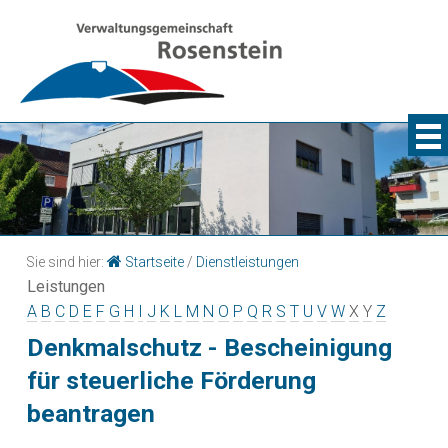
Sie sind hier:
Startseite
/
Dienstleistungen
Leistungen
A
B
C
D
E
F
G
H
I
J
K
L
M
N
O
P
Q
R
S
T
U
V
W
X
Y
Z
Denkmalschutz - Bescheinigung
für steuerliche Förderung
beantragen