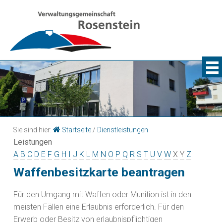
Sie sind hier:
Startseite
/
Dienstleistungen
Leistungen
A
B
C
D
E
F
G
H
I
J
K
L
M
N
O
P
Q
R
S
T
U
V
W
X
Y
Z
Waffenbesitzkarte beantragen
Für den Umgang mit Waffen oder Munition ist in den
meisten Fällen eine Erlaubnis erforderlich. Für den
Erwerb oder Besitz von erlaubnispflichtigen