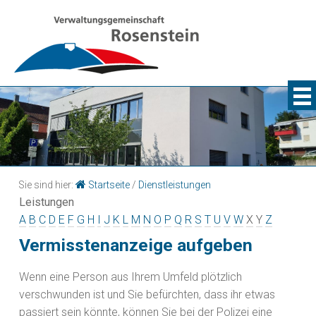
Sie sind hier:
Startseite
/
Dienstleistungen
Leistungen
A
B
C
D
E
F
G
H
I
J
K
L
M
N
O
P
Q
R
S
T
U
V
W
X
Y
Z
Vermisstenanzeige aufgeben
Wenn eine Person aus Ihrem Umfeld plötzlich
verschwunden ist und Sie befürchten, dass ihr etwas
passiert sein könnte, können Sie bei der Polizei eine