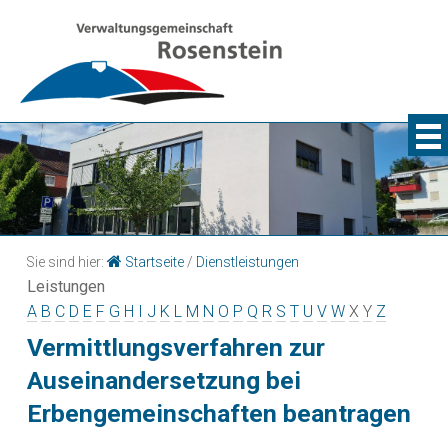
Sie sind hier:
Startseite
/
Dienstleistungen
Leistungen
A
B
C
D
E
F
G
H
I
J
K
L
M
N
O
P
Q
R
S
T
U
V
W
X
Y
Z
Vermittlungsverfahren zur
Auseinandersetzung bei
Erbengemeinschaften beantragen