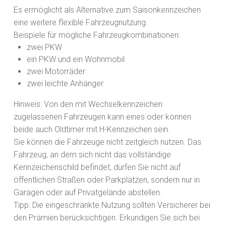
Es ermöglicht als Alternative zum Saisonkennzeichen
eine weitere flexible Fahrzeugnutzung.
Beispiele für mögliche Fahrzeugkombinationen:
zwei PKW
ein PKW und ein Wohnmobil
zwei Motorräder
zwei leichte Anhänger
Hinweis:
Von den mit Wechselkennzeichen
zugelassenen Fahrze
u
gen kann eines oder können
beide auch Oldtimer mit H-Kennzeichen sein.
Sie können die Fahrzeuge nicht zeitgleich nutzen.
Das
Fah
r
zeug, an dem sich nicht das vollständige
Kennzeichenschild befi
n
det, dürfen Sie nicht auf
öffentlichen Straßen oder Parkplä
t
zen, sondern nur in
Garagen oder auf Privatgelände abstellen.
Tipp:
Die eingeschränkte Nutzung sollten Versicherer bei
den Pr
ä
mien berücksichtigen. Erkundigen Sie sich bei