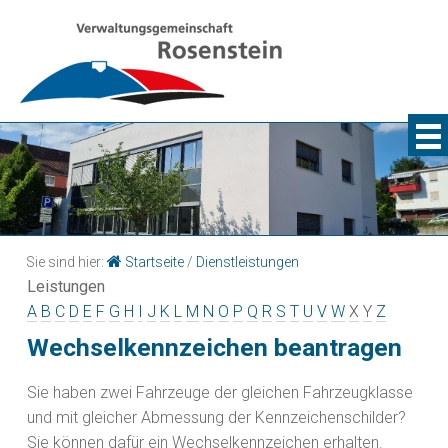
Sie sind hier:
Startseite
/
Dienstleistungen
Leistungen
A
B
C
D
E
F
G
H
I
J
K
L
M
N
O
P
Q
R
S
T
U
V
W
X
Y
Z
Wechselkennzeichen beantragen
Sie haben zwei Fahrzeuge der gleichen Fahrzeugklasse
und mit gleicher Abmessung der Kennzeichenschilder?
Sie können dafür ein Wechselkennzeichen erhalten.