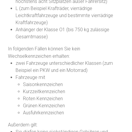
höchstens acht Sitzplätzen außer Fahrersitz)
L (zum Beispiel Krafträder, vierrädrige
Leichtkraftfahrzeuge und bestimmte vierrädrige
Kraftfahrzeuge)
Anhänger der Klasse O1 (bis 750 kg zulässige
Gesamtmasse)
In folgenden Fällen können Sie kein
Wechselkennzeichen erha
l
ten:
zwei Fahrzeuge unterschiedlicher Klassen (zum
Beispiel ein PKW und ein Motorrad)
Fahrzeuge mit
Saisonkennzeichen
Kurzzeitkennzeichen
Rote
n
Kennzeichen
Grüne
n
Kennzeichen
Ausfuhrkennzeichen
Außerdem gilt:
Sie dürfen keine rückständigen Gebühren und