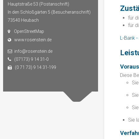
Hauptstraße 53 (Postanschrift)
Zustä
In den Schloßgärten 5 (Besucheranschrift)
für d
73540
Heubach
für 
OpenStreetMap
L-Bank -
www.rosenstein.de
Leist
info@rosenstein.de
(07173) 9 14 31-0
Vorau
(0 71 73) 9 14 31-199
Diese Be
Si
Sie
Sie
Sie 
Verfah