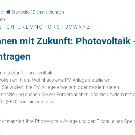
ier:
Startseite
/
Dienstleistungen
gen
E
F
G
H
I
J
K
L
M
N
O
P
Q
R
S
T
U
V
W
X
Y
Z
en mit Zukunft: Photovoltaik 
ntragen
it Zukunft: Photovoltaik
wollen an Ihrem Wohnhaus eine PV-Anlage installieren.
: Sie wollen Ihre PV-Anlage erweitern oder modernisieren.
Finanzierung suchen Sie ein Förderdarlehen, das sich zudem mit 
tz (
EEG)
kombinieren lässt.
nk finanziert Ihre Photovoltaik-Anlage und den Einbau eines Spe
.