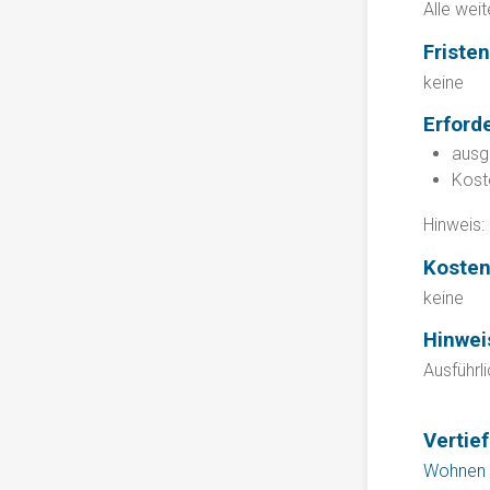
Alle wei
Fristen
keine
Erford
ausg
Kost
Hinweis:
Koste
keine
Hinwei
Ausführl
Vertie
Wohnen m