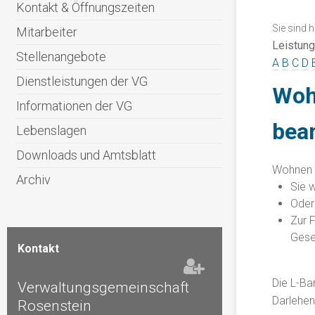
Kontakt & Öffnungszeiten
Sie sind h
Mitarbeiter
Leistun
Stellenangebote
A
B
C
D
Dienstleistungen der VG
Wohn
Informationen der VG
bea
Lebenslagen
Downloads und Amtsblatt
Wohnen m
Archiv
Sie 
Oder
Zur 
Gese
Kontakt
Die L-Ba
Verwaltungsgemeinschaft
Darlehen
Rosenstein